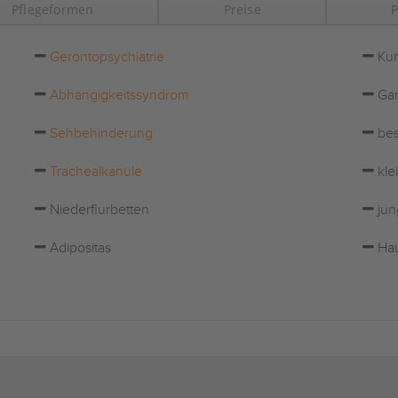
Pflegeformen
Preise
P
Gerontopsychiatrie
Kur
Abhängigkeitssyndrom
Gar
Sehbehinderung
bes
Trachealkanüle
kle
Niederflurbetten
jun
Adipositas
Hau