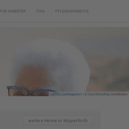
FÜR ANBIETER
FAQ
PFLEGEANGEBOTE
Leaflet
|
meetingswitch
| ©
OpenStreetMap
contributors
weitere Heime in Wipperfürth