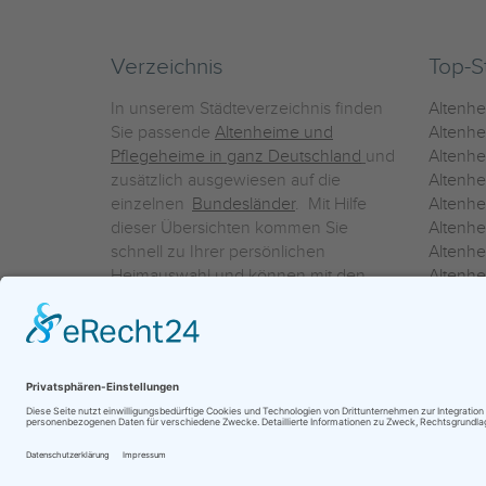
Verzeichnis
Top-S
In unserem Städteverzeichnis finden
Altenh
Sie passende
Altenheime und
Altenhe
Pflegeheime in ganz Deutschland
und
Altenh
zusätzlich ausgewiesen auf die
Altenh
einzelnen
Bundesländer
. Mit Hilfe
Altenh
dieser Übersichten kommen Sie
Altenh
schnell zu Ihrer persönlichen
Altenhe
Heimauswahl und können mit den
Altenh
Detailinformationen über die
Altenh
einzelnen Häuser Leistungsvergleiche
Altenhe
vornehmen.
Ein Service der
ProAgeMedia GmbH & Co. KG
|
Datenschutz
|
Nutz