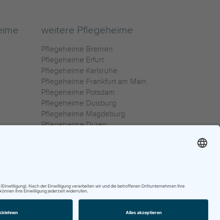
eime
weitere Pflegeheime
Pflegeheime Bremen
Pflegeheime Erfurt
Pflegeheime Karlsruhe
Pflegeheime Frankfurt am Main
Pflegeheime Potsdam
Pflegeheime Duisburg
Pflegeheime Magdeburg
Pflegeheime Düren
Pflegeheime Ulm
Pflegeheime Osnabrück
0800 800 666 0