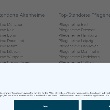
tandorte Altenheime
Top-Standorte Pflegeh
eime München
Pflegeheime Berlin
ime Köln
Pflegeheime Dresden
eime Bonn
Pflegeheime Hamburg
eime Dortmund
Pflegeheime Leipzig
eime Mainz
Pflegeheime Hannover
eime Lübeck
Pflegeheime Mannheim
ime Wuppertal
Pflegeheime Heidelberg
eime Braunschweig
Pflegeheime Cottbus
eime Oldenburg
Pflegeheime Göttingen
ime Heilbronn
Pflegeheime Kassel
ungsbedingungen
|
Impressum