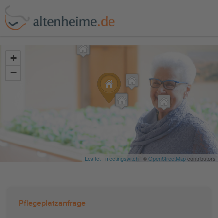
?>
+
−
Leaflet
|
meetingswitch
| ©
OpenStreetMap
contributors
Pflegeplatzanfrage