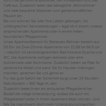
durch die gemütliche Bibliothek, den Fitnessraum und das
Café aus. Zusätzlich laden das behagliche „Wohnzimmer“
und viele bequeme Sitzecken zum gemeinschaftlichen
Plausch ein.
Bei uns wohnen Sie oder Ihre Lieben geborgen, mit
umfangreichen Serviceleistungen – egal ob in einem unserer
ansprechenden Apartments oder in einem hellen
freundlichen Pflegezimmer.
Unser Apartmentbereich für Betreutes Wohnen besteht aus
50 Ein- bis Zwei-Zimmer-Apartments von 22,88 bis 66,8 qm
– natürlich mit seniorengerechtem Bad inklusive Dusche und
WC. Die Apartments verfügen teilweise über eine
Küchenzeile oder Kochnische. Zusätzlich bieten sie Platz für
persönliche Möbel und wenn Sie Ihr Haustier mitbringen
möchten, sprechen Sie uns gerne an.
Für das gute Gefühl der Sicherheit sorgt unser 24-Stunden-
Notrufsystem – 365 Tage im Jahr.
Zusätzlich bietet Ihnen ein ambulanter Pflegedienst bei
Bedarf die nötige Unterstützung, sodass Sie auch mit
Pflegebedarf weiter in Ihrem Apartment leben können. Und
falls Sie irgendwann doch mehr Unterstützung brauchen,