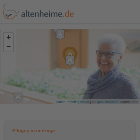
?>
+
−
Leaflet
|
meetingswitch
| ©
OpenStreetMap
contributors
Pflegeplatzanfrage