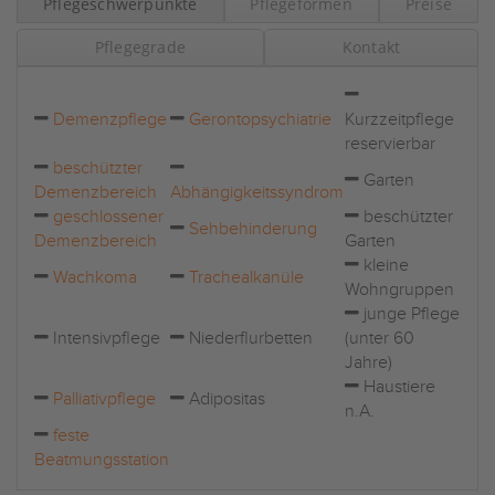
Pflegeschwerpunkte
Pflegeformen
Preise
Pflegegrade
Kontakt
Demenzpflege
Gerontopsychiatrie
Kurzzeitpflege
reservierbar
beschützter
Garten
Demenzbereich
Abhängigkeitssyndrom
geschlossener
beschützter
Sehbehinderung
Demenzbereich
Garten
kleine
Wachkoma
Trachealkanüle
Wohngruppen
junge Pflege
Intensivpflege
Niederflurbetten
(unter 60
Jahre)
Haustiere
Palliativpflege
Adipositas
n.A.
feste
Beatmungsstation