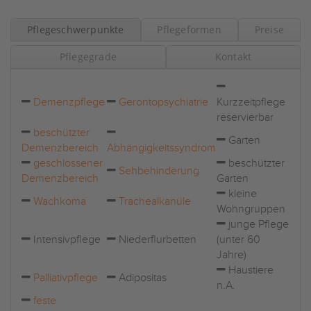
Pflegeschwerpunkte
Pflegeformen
Preise
Pflegegrade
Kontakt
Demenzpflege
Gerontopsychiatrie
Kurzzeitpflege
reservierbar
beschützter
Garten
Demenzbereich
Abhängigkeitssyndrom
geschlossener
beschützter
Sehbehinderung
Demenzbereich
Garten
kleine
Wachkoma
Trachealkanüle
Wohngruppen
junge Pflege
Intensivpflege
Niederflurbetten
(unter 60
Jahre)
Haustiere
Palliativpflege
Adipositas
n.A.
feste