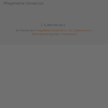
Pflegeheime Osnabrück
0800 800 666 0
Ein Service der
ProAgeMedia GmbH & Co. KG
|
Datenschutz
|
Nutzungsbedingungen
|
Impressum