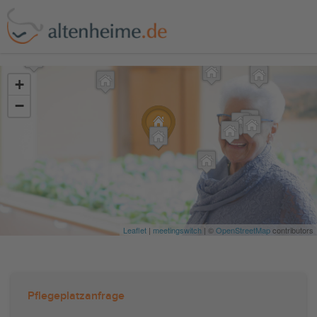
?>
+
−
Leaflet
|
meetingswitch
| ©
OpenStreetMap
contributors
Pflegeplatzanfrage