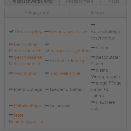
Pflegeschwerpunkte
Pflegeformen
Preise
Pflegegrade
Kontakt
Demenzpflege
Gerontopsychiatrie
Kurzzeitpflege
reservierbar
beschützter
Garten
Demenzbereich
Abhängigkeitssyndrom
geschlossener
beschützter
Sehbehinderung
Demenzbereich
Garten
kleine
Wachkoma
Trachealkanüle
Wohngruppen
junge Pflege
Intensivpflege
Niederflurbetten
(unter 60
Jahre)
Haustiere
Palliativpflege
Adipositas
n.A.
feste
Beatmungsstation