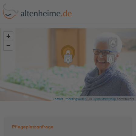
?>
+
−
Leaflet
|
meetingswitch
| ©
OpenStreetMap
contributors
Pflegeplatzanfrage