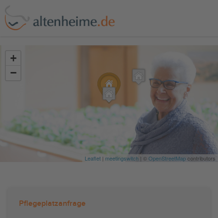
?>
+
−
Leaflet
|
meetingswitch
| ©
OpenStreetMap
contributors
Pflegeplatzanfrage