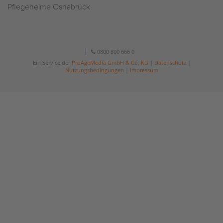
Pflegeheime Osnabrück
0800 800 666 0
Ein Service der
ProAgeMedia GmbH & Co. KG
|
Datenschutz
|
Nutzungsbedingungen
|
Impressum