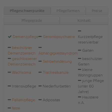
Pflegeschwerpunkte
Pflegeformen
Preise
Pflegegrade
Kontakt
Demenzpflege
Gerontopsychiatrie
Kurzzeitpflege
reservierbar
beschützter
Garten
Demenzbereich
Abhängigkeitssyndrom
geschlossener
beschützter
Sehbehinderung
Demenzbereich
Garten
kleine
Wachkoma
Trachealkanüle
Wohngruppen
junge Pflege
Intensivpflege
Niederflurbetten
(unter 60
Jahre)
Haustiere
Palliativpflege
Adipositas
n.A.
feste