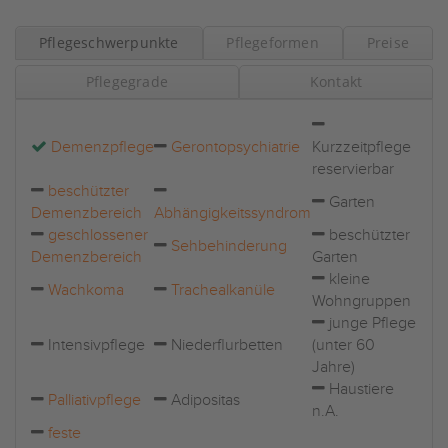
Pflegeschwerpunkte
Pflegeformen
Preise
Pflegegrade
Kontakt
Demenzpflege
Gerontopsychiatrie
Kurzzeitpflege
reservierbar
beschützter
Garten
Demenzbereich
Abhängigkeitssyndrom
geschlossener
beschützter
Sehbehinderung
Demenzbereich
Garten
kleine
Wachkoma
Trachealkanüle
Wohngruppen
junge Pflege
Intensivpflege
Niederflurbetten
(unter 60
Jahre)
Haustiere
Palliativpflege
Adipositas
n.A.
feste