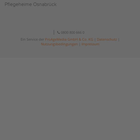
Pflegeheime Osnabrück
0800 800 666 0
Ein Service der
ProAgeMedia GmbH & Co. KG
|
Datenschutz
|
Nutzungsbedingungen
|
Impressum