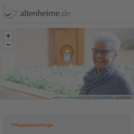
?>
+
−
Leaflet
|
meetingswitch
| ©
OpenStreetMap
contributors
Pflegeplatzanfrage