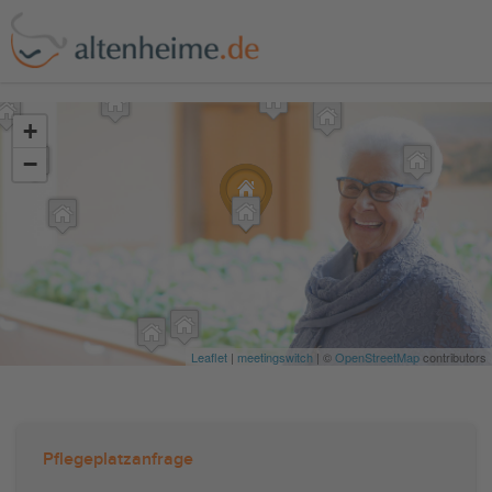
?>
+
−
Leaflet
|
meetingswitch
| ©
OpenStreetMap
contributors
Pflegeplatzanfrage