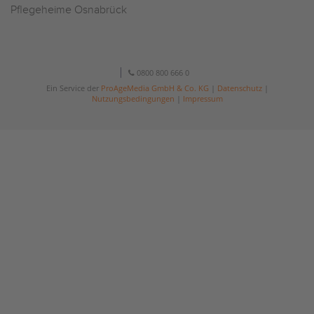
Pflegeheime Osnabrück
0800 800 666 0
Ein Service der
ProAgeMedia GmbH & Co. KG
|
Datenschutz
|
Nutzungsbedingungen
|
Impressum