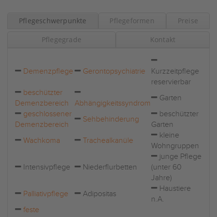
Pflegeschwerpunkte
Pflegeformen
Preise
Pflegegrade
Kontakt
Demenzpflege
Gerontopsychiatrie
Kurzzeitpflege
reservierbar
beschützter
Garten
Demenzbereich
Abhängigkeitssyndrom
geschlossener
beschützter
Sehbehinderung
Demenzbereich
Garten
kleine
Wachkoma
Trachealkanüle
Wohngruppen
junge Pflege
Intensivpflege
Niederflurbetten
(unter 60
Jahre)
Haustiere
Palliativpflege
Adipositas
n.A.
feste