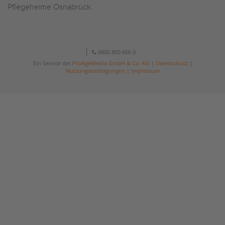
Pflegeheime Osnabrück
0800 800 666 0
Ein Service der
ProAgeMedia GmbH & Co. KG
|
Datenschutz
|
Nutzungsbedingungen
|
Impressum