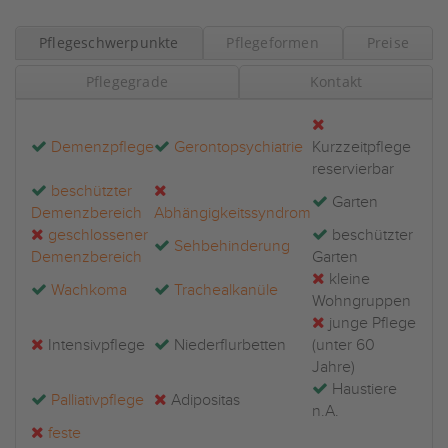
Pflegeschwerpunkte
Pflegeformen
Preise
Pflegegrade
Kontakt
Demenzpflege
Gerontopsychiatrie
Kurzzeitpflege
reservierbar
beschützter
Garten
Demenzbereich
Abhängigkeitssyndrom
geschlossener
beschützter
Sehbehinderung
Demenzbereich
Garten
kleine
Wachkoma
Trachealkanüle
Wohngruppen
junge Pflege
Intensivpflege
Niederflurbetten
(unter 60
Jahre)
Haustiere
Palliativpflege
Adipositas
n.A.
feste