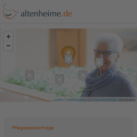
?>
+
−
Leaflet
|
meetingswitch
| ©
OpenStreetMap
contributors
Pflegeplatzanfrage