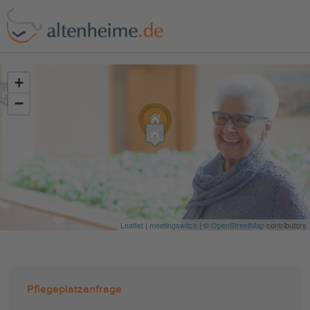
?>
+
−
Leaflet
|
meetingswitch
| ©
OpenStreetMap
contributors
Pflegeplatzanfrage