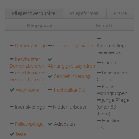
Pflegeschwerpunkte
Pflegeformen
Preise
Pflegegrade
Kontakt
Demenzpflege
Gerontopsychiatrie
Kurzzeitpflege
reservierbar
beschützter
Garten
Demenzbereich
Abhängigkeitssyndrom
geschlossener
beschützter
Sehbehinderung
Demenzbereich
Garten
kleine
Wachkoma
Trachealkanüle
Wohngruppen
junge Pflege
Intensivpflege
Niederflurbetten
(unter 60
Jahre)
Haustiere
Palliativpflege
Adipositas
n.A.
feste