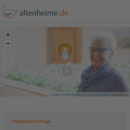
?>
+
−
Leaflet
|
meetingswitch
| ©
OpenStreetMap
contributors
Pflegeplatzanfrage