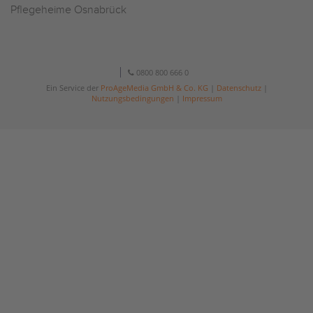
Pflegeheime Osnabrück
0800 800 666 0
Ein Service der
ProAgeMedia GmbH & Co. KG
|
Datenschutz
|
Nutzungsbedingungen
|
Impressum