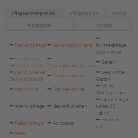
Pflegeschwerpunkte
Pflegeformen
Preise
Pflegegrade
Kontakt
Demenzpflege
Gerontopsychiatrie
Kurzzeitpflege
reservierbar
beschützter
Garten
Demenzbereich
Abhängigkeitssyndrom
geschlossener
beschützter
Sehbehinderung
Demenzbereich
Garten
kleine
Wachkoma
Trachealkanüle
Wohngruppen
junge Pflege
Intensivpflege
Niederflurbetten
(unter 60
Jahre)
Haustiere
Palliativpflege
Adipositas
n.A.
feste