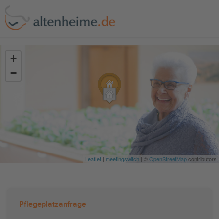
?>
+
−
Leaflet
|
meetingswitch
| ©
OpenStreetMap
contributors
Pflegeplatzanfrage