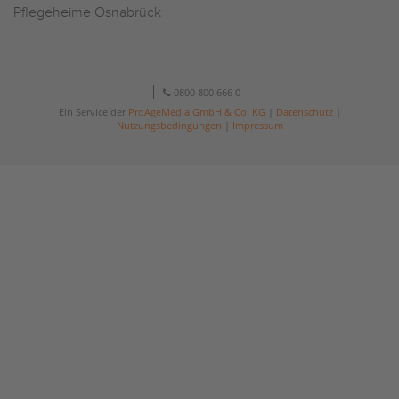
Pflegeheime Osnabrück
0800 800 666 0
Ein Service der
ProAgeMedia GmbH & Co. KG
|
Datenschutz
|
Nutzungsbedingungen
|
Impressum