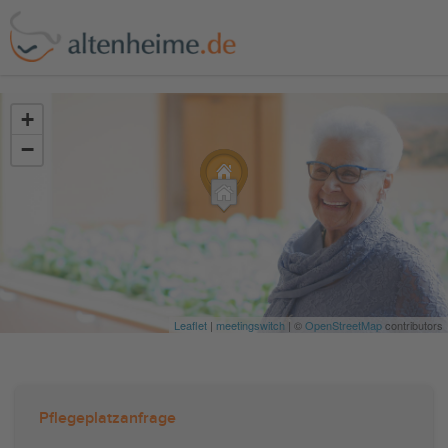
?>
+
−
Leaflet
|
meetingswitch
| ©
OpenStreetMap
contributors
Pflegeplatzanfrage