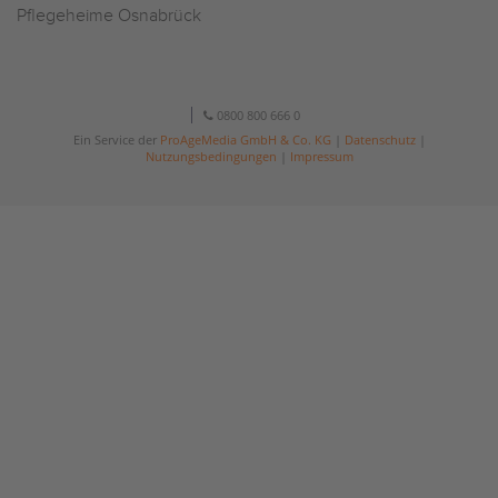
Pflegeheime Osnabrück
0800 800 666 0
Ein Service der
ProAgeMedia GmbH & Co. KG
|
Datenschutz
|
Nutzungsbedingungen
|
Impressum