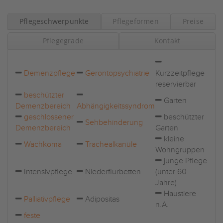
Pflegeschwerpunkte
Pflegeformen
Preise
Pflegegrade
Kontakt
Demenzpflege
Gerontopsychiatrie
Kurzzeitpflege
reservierbar
beschützter
Garten
Demenzbereich
Abhängigkeitssyndrom
geschlossener
beschützter
Sehbehinderung
Demenzbereich
Garten
kleine
Wachkoma
Trachealkanüle
Wohngruppen
junge Pflege
Intensivpflege
Niederflurbetten
(unter 60
Jahre)
Haustiere
Palliativpflege
Adipositas
n.A.
feste