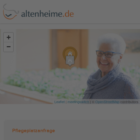
?>
+
−
Leaflet
|
meetingswitch
| ©
OpenStreetMap
contributors
Pflegeplatzanfrage