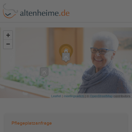
?>
+
−
Leaflet
|
meetingswitch
| ©
OpenStreetMap
contributors
Pflegeplatzanfrage