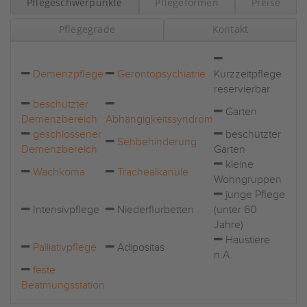
Pflegeschwerpunkte
Pflegeformen
Preise
Pflegegrade
Kontakt
Demenzpflege
Gerontopsychiatrie
Kurzzeitpflege
reservierbar
beschützter
Garten
Demenzbereich
Abhängigkeitssyndrom
geschlossener
beschützter
Sehbehinderung
Demenzbereich
Garten
kleine
Wachkoma
Trachealkanüle
Wohngruppen
junge Pflege
Intensivpflege
Niederflurbetten
(unter 60
Jahre)
Haustiere
Palliativpflege
Adipositas
n.A.
feste
Beatmungsstation