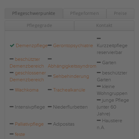
Pflegeschwerpunkte
Pflegeformen
Preise
Pflegegrade
Kontakt
Demenzpflege
Gerontopsychiatrie
Kurzzeitpflege
reservierbar
beschützter
Garten
Demenzbereich
Abhängigkeitssyndrom
geschlossener
beschützter
Sehbehinderung
Demenzbereich
Garten
kleine
Wachkoma
Trachealkanüle
Wohngruppen
junge Pflege
Intensivpflege
Niederflurbetten
(unter 60
Jahre)
Haustiere
Palliativpflege
Adipositas
n.A.
feste