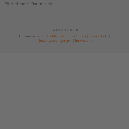
Pflegeheime Osnabrück
0800 800 666 0
Ein Service der
ProAgeMedia GmbH & Co. KG
|
Datenschutz
|
Nutzungsbedingungen
|
Impressum