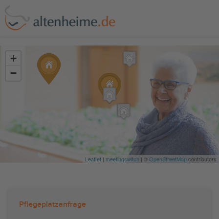
?>
+
−
Leaflet
|
meetingswitch
| ©
OpenStreetMap
contributors
Pflegeplatzanfrage