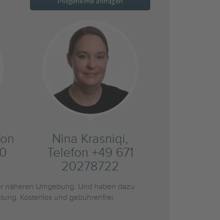
Pflegeheime anfragen
fon
Nina Krasniqi,
20
Telefon +49 671
20278722
er näheren Umgebung. Und haben dazu
htung. Kostenlos und gebührenfrei.