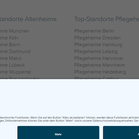
tandorte Altenheime
Top-Standorte Pflegeh
eime München
Pflegeheime Berlin
ime Köln
Pflegeheime Dresden
eime Bonn
Pflegeheime Hamburg
eime Dortmund
Pflegeheime Leipzig
eime Mainz
Pflegeheime Hannover
eime Lübeck
Pflegeheime Mannheim
ime Wuppertal
Pflegeheime Heidelberg
eime Braunschweig
Pflegeheime Cottbus
eime Oldenburg
Pflegeheime Göttingen
ime Heilbronn
Pflegeheime Kassel
ungsbedingungen
|
Impressum