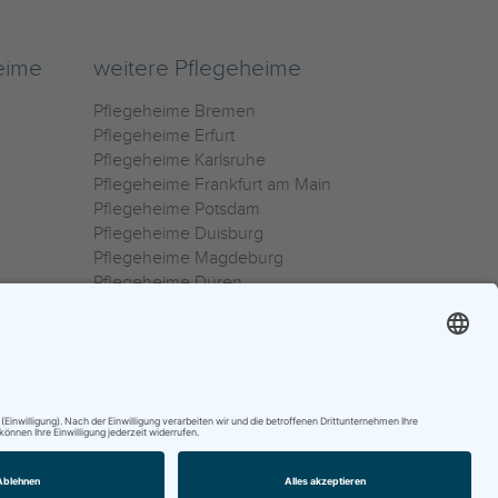
eime
weitere Pflegeheime
Pflegeheime Bremen
Pflegeheime Erfurt
Pflegeheime Karlsruhe
Pflegeheime Frankfurt am Main
Pflegeheime Potsdam
Pflegeheime Duisburg
Pflegeheime Magdeburg
Pflegeheime Düren
Pflegeheime Ulm
Pflegeheime Osnabrück
0800 800 666 0