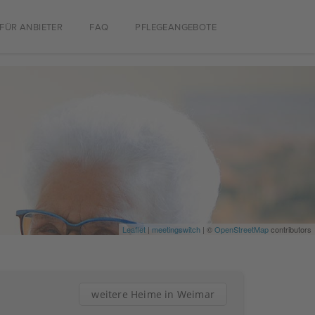
FÜR ANBIETER
FAQ
PFLEGEANGEBOTE
Leaflet
|
meetingswitch
| ©
OpenStreetMap
contributors
weitere Heime in Weimar