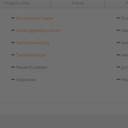
Pflegeformen
Preise
P
Gerontopsychiatrie
Kur
Abhängigkeitssyndrom
Gar
Sehbehinderung
bes
Trachealkanüle
kle
Niederflurbetten
jun
Adipositas
Hau