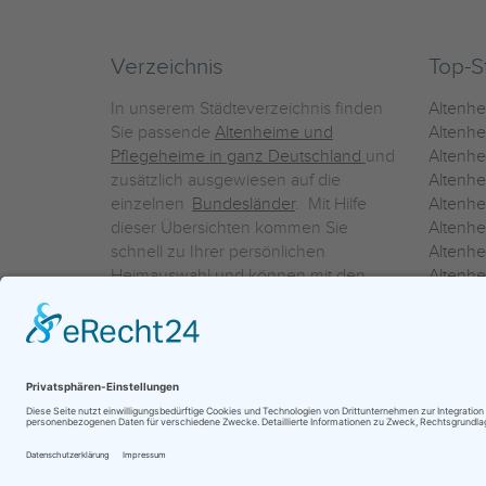
Verzeichnis
Top-S
In unserem Städteverzeichnis finden
Altenh
Sie passende
Altenheime und
Altenhe
Pflegeheime in ganz Deutschland
und
Altenh
zusätzlich ausgewiesen auf die
Altenh
einzelnen
Bundesländer
. Mit Hilfe
Altenh
dieser Übersichten kommen Sie
Altenh
schnell zu Ihrer persönlichen
Altenhe
Heimauswahl und können mit den
Altenh
Detailinformationen über die
Altenh
einzelnen Häuser Leistungsvergleiche
Altenhe
vornehmen.
Ein Service der
ProAgeMedia GmbH & Co. KG
|
Datenschutz
|
Nutz