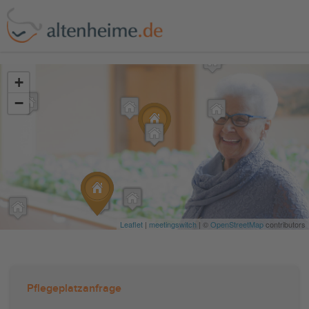
?>
+
−
Leaflet
|
meetingswitch
| ©
OpenStreetMap
contributors
Pflegeplatzanfrage