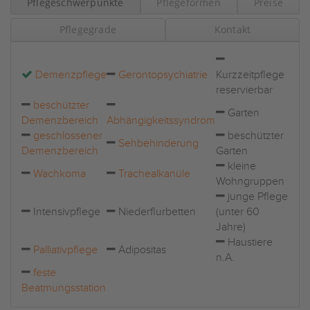
Pflegeschwerpunkte
Pflegeformen
Preise
Pflegegrade
Kontakt
Demenzpflege
Gerontopsychiatrie
Kurzzeitpflege
reservierbar
beschützter
Garten
Demenzbereich
Abhängigkeitssyndrom
geschlossener
beschützter
Sehbehinderung
Demenzbereich
Garten
kleine
Wachkoma
Trachealkanüle
Wohngruppen
junge Pflege
Intensivpflege
Niederflurbetten
(unter 60
Jahre)
Haustiere
Palliativpflege
Adipositas
n.A.
feste
Beatmungsstation