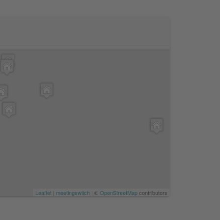
Leaflet
|
meetingswitch
| ©
OpenStreetMap
contributors