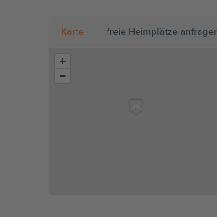
Karte
freie Heimplätze anfrage
+
−