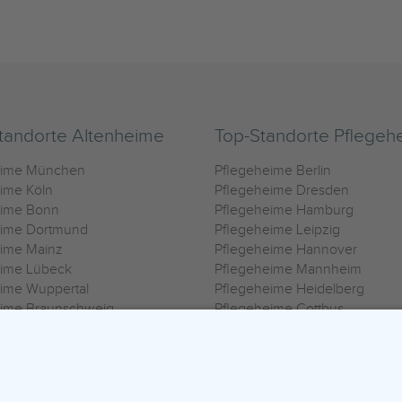
tandorte Altenheime
Top-Standorte Pflegeh
eime München
Pflegeheime Berlin
ime Köln
Pflegeheime Dresden
eime Bonn
Pflegeheime Hamburg
eime Dortmund
Pflegeheime Leipzig
eime Mainz
Pflegeheime Hannover
eime Lübeck
Pflegeheime Mannheim
ime Wuppertal
Pflegeheime Heidelberg
eime Braunschweig
Pflegeheime Cottbus
eime Oldenburg
Pflegeheime Göttingen
ime Heilbronn
Pflegeheime Kassel