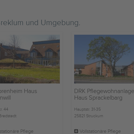
Breklum und Umgebung.
orenheim Haus
DRK Pflegewohnanlag
nwill
Haus Sprackelbarg
r. 44
Hauptstr. 31-35
Bredstedt
25821 Struckum
stationäre Pflege
Vollstationäre Pflege