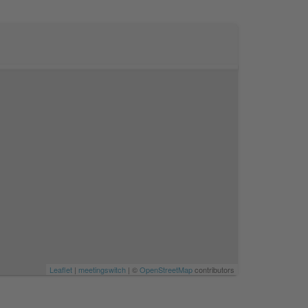
Leaflet
|
meetingswitch
| ©
OpenStreetMap
contributors