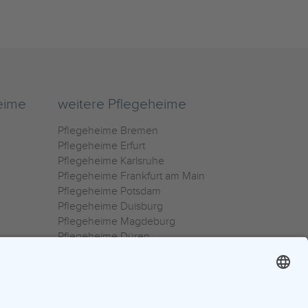
eime
weitere Pflegeheime
Pflegeheime Bremen
Pflegeheime Erfurt
Pflegeheime Karlsruhe
Pflegeheime Frankfurt am Main
Pflegeheime Potsdam
Pflegeheime Duisburg
Pflegeheime Magdeburg
Pflegeheime Düren
Pflegeheime Ulm
Pflegeheime Osnabrück