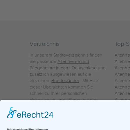
Verzeichnis
Top-S
In unserem Städteverzeichnis finden
Altenh
Sie passende
Altenheime und
Altenhe
Pflegeheime in ganz Deutschland
und
Altenh
zusätzlich ausgewiesen auf die
Altenh
einzelnen
Bundesländer
. Mit Hilfe
Altenh
dieser Übersichten kommen Sie
Altenh
schnell zu Ihrer persönlichen
Altenhe
Heimauswahl und können mit den
Altenh
Detailinformationen über die
Altenh
einzelnen Häuser Leistungsvergleiche
Altenhe
vornehmen.