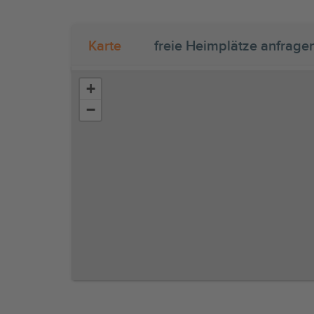
Karte
freie Heimplätze anfrage
+
−