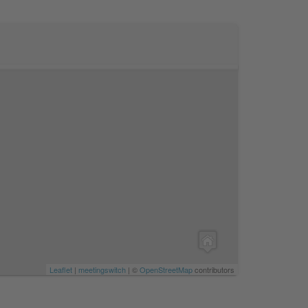
Leaflet
|
meetingswitch
| ©
OpenStreetMap
contributors