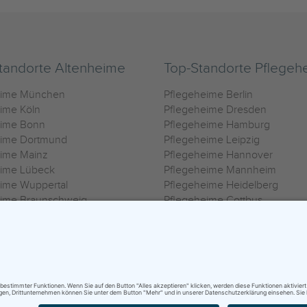
tandorte Altenheime
Top-Standorte Pflegeh
eime München
Pflegeheime Berlin
ime Köln
Pflegeheime Dresden
eime Bonn
Pflegeheime Hamburg
eime Dortmund
Pflegeheime Leipzig
eime Mainz
Pflegeheime Hannover
eime Lübeck
Pflegeheime Mannheim
ime Wuppertal
Pflegeheime Heidelberg
eime Braunschweig
Pflegeheime Cottbus
eime Oldenburg
Pflegeheime Göttingen
ime Heilbronn
Pflegeheime Kassel