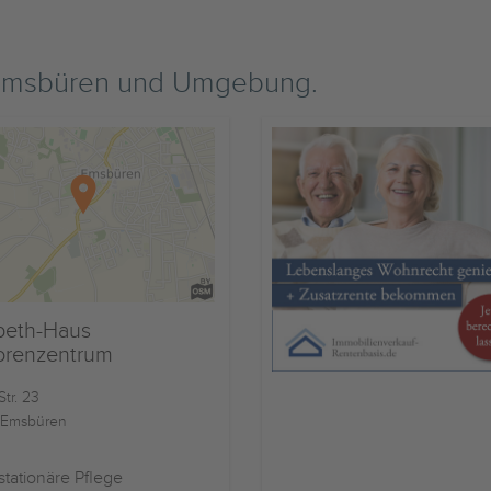
 Emsbüren und Umgebung.
abeth-Haus
orenzentrum
tr. 23
 Emsbüren
stationäre Pflege