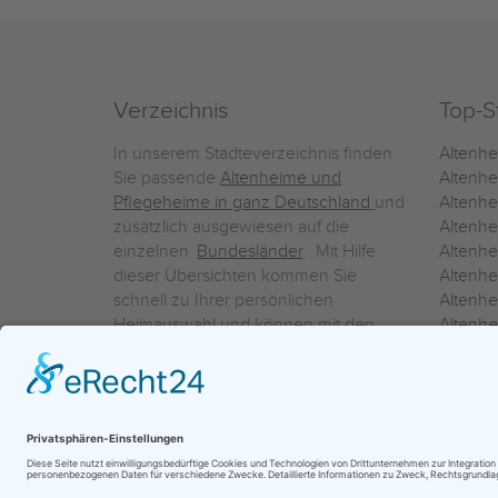
Verzeichnis
Top-S
In unserem Städteverzeichnis finden
Altenh
Sie passende
Altenheime und
Altenhe
Pflegeheime in ganz Deutschland
und
Altenh
zusätzlich ausgewiesen auf die
Altenh
einzelnen
Bundesländer
. Mit Hilfe
Altenh
dieser Übersichten kommen Sie
Altenh
schnell zu Ihrer persönlichen
Altenhe
Heimauswahl und können mit den
Altenh
Detailinformationen über die
Altenh
einzelnen Häuser Leistungsvergleiche
Altenhe
vornehmen.