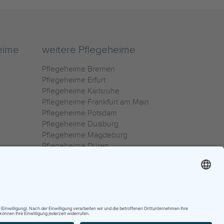
eime
weitere Pflegeheime
Pflegeheime Bremen
Pflegeheime Erfurt
Pflegeheime Karlsruhe
Pflegeheime Frankfurt am Main
Pflegeheime Potsdam
Pflegeheime Duisburg
Pflegeheime Magdeburg
Pflegeheime Düren
Pflegeheime Ulm
Pflegeheime Osnabrück