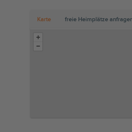
Karte
freie Heimplätze anfrage
+
−