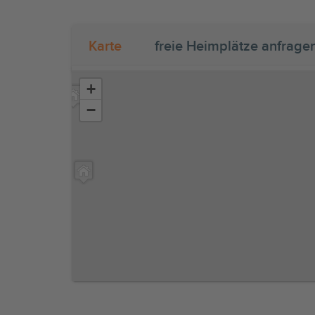
Karte
freie Heimplätze anfrage
+
−