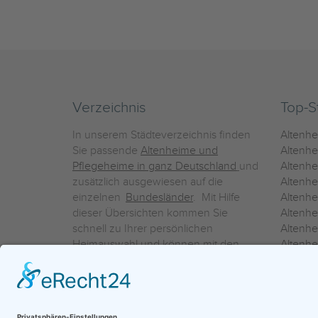
Verzeichnis
Top-S
In unserem Städteverzeichnis finden
Altenh
Sie passende
Altenheime und
Altenhe
Pflegeheime in ganz Deutschland
und
Altenh
zusätzlich ausgewiesen auf die
Altenh
einzelnen
Bundesländer
. Mit Hilfe
Altenh
dieser Übersichten kommen Sie
Altenh
schnell zu Ihrer persönlichen
Altenhe
Heimauswahl und können mit den
Altenh
Detailinformationen über die
Altenh
einzelnen Häuser Leistungsvergleiche
Altenhe
vornehmen.