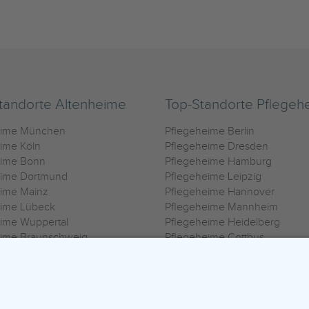
tandorte Altenheime
Top-Standorte Pflegeh
eime München
Pflegeheime Berlin
ime Köln
Pflegeheime Dresden
eime Bonn
Pflegeheime Hamburg
eime Dortmund
Pflegeheime Leipzig
eime Mainz
Pflegeheime Hannover
eime Lübeck
Pflegeheime Mannheim
ime Wuppertal
Pflegeheime Heidelberg
eime Braunschweig
Pflegeheime Cottbus
eime Oldenburg
Pflegeheime Göttingen
ime Heilbronn
Pflegeheime Kassel