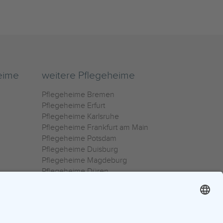
eime
weitere Pflegeheime
Pflegeheime Bremen
Pflegeheime Erfurt
Pflegeheime Karlsruhe
Pflegeheime Frankfurt am Main
Pflegeheime Potsdam
Pflegeheime Duisburg
Pflegeheime Magdeburg
Pflegeheime Düren
Pflegeheime Ulm
Pflegeheime Osnabrück