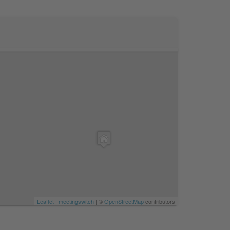
Leaflet
|
meetingswitch
| ©
OpenStreetMap
contributors