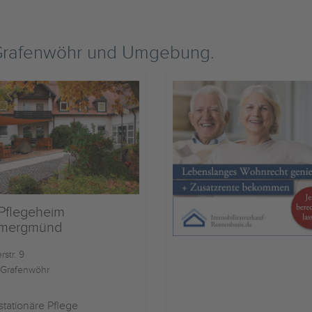
 Grafenwöhr und Umgebung.
Pflegeheim
mergmünd
str. 9
Grafenwöhr
stationäre Pflege