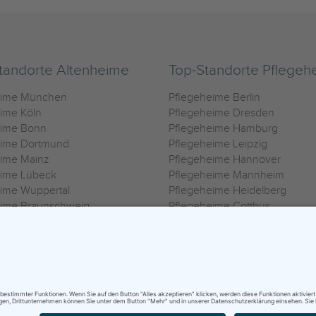
tandorte Altenheime
Top-Standorte Pflegeh
eime München
Pflegeheime Berlin
ime Köln
Pflegeheime Dresden
eime Bonn
Pflegeheime Hamburg
eime Dortmund
Pflegeheime Leipzig
eime Mainz
Pflegeheime Hannover
eime Lübeck
Pflegeheime Mannheim
ime Wuppertal
Pflegeheime Heidelberg
eime Braunschweig
Pflegeheime Cottbus
eime Oldenburg
Pflegeheime Göttingen
ime Heilbronn
Pflegeheime Kassel