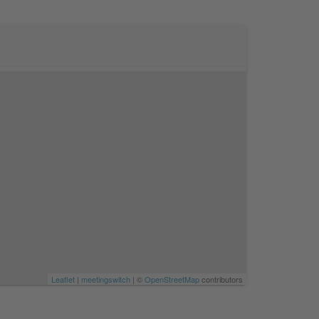
Leaflet
|
meetingswitch
| ©
OpenStreetMap
contributors