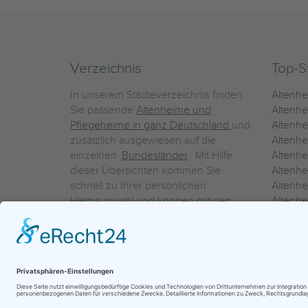
Verzeichnis
Top-S
In unserem Städteverzeichnis finden
Altenh
Sie passende
Altenheime und
Altenhe
Pflegeheime in ganz Deutschland
und
Altenh
zusätzlich ausgewiesen auf die
Altenh
einzelnen
Bundesländer
. Mit Hilfe
Altenh
dieser Übersichten kommen Sie
Altenh
schnell zu Ihrer persönlichen
Altenhe
Heimauswahl und können mit den
Altenh
Detailinformationen über die
Altenh
einzelnen Häuser Leistungsvergleiche
Altenhe
vornehmen.