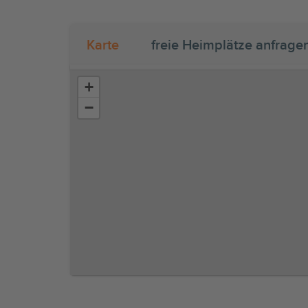
Karte
freie Heimplätze anfrage
+
−