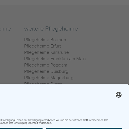
eime
weitere Pflegeheime
Pflegeheime Bremen
Pflegeheime Erfurt
Pflegeheime Karlsruhe
Pflegeheime Frankfurt am Main
Pflegeheime Potsdam
Pflegeheime Duisburg
Pflegeheime Magdeburg
Pflegeheime Düren
Pflegeheime Ulm
Pflegeheime Osnabrück