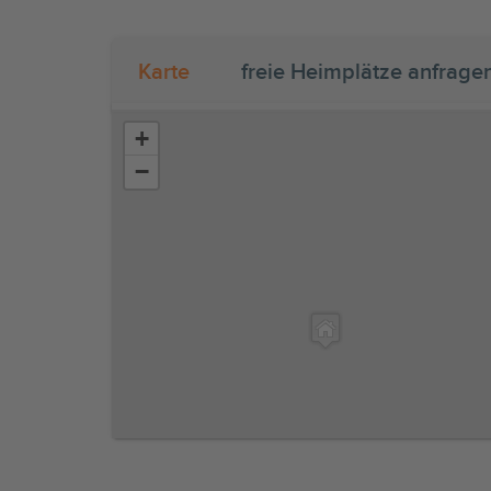
Karte
freie Heimplätze anfrage
+
−