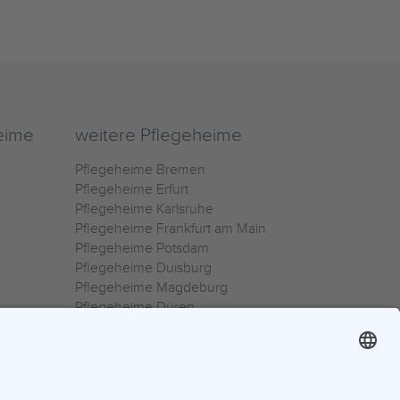
eime
weitere Pflegeheime
Pflegeheime Bremen
Pflegeheime Erfurt
Pflegeheime Karlsruhe
Pflegeheime Frankfurt am Main
Pflegeheime Potsdam
Pflegeheime Duisburg
Pflegeheime Magdeburg
Pflegeheime Düren
Pflegeheime Ulm
Pflegeheime Osnabrück