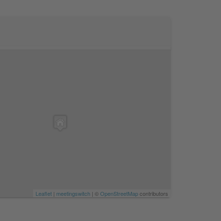
Leaflet
|
meetingswitch
| ©
OpenStreetMap
contributors