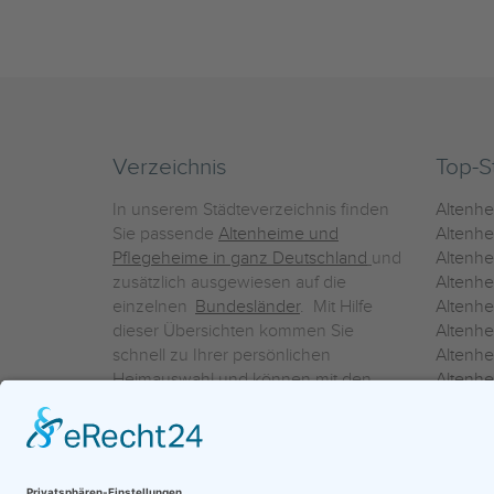
Verzeichnis
Top-S
In unserem Städteverzeichnis finden
Altenh
Sie passende
Altenheime und
Altenhe
Pflegeheime in ganz Deutschland
und
Altenh
zusätzlich ausgewiesen auf die
Altenh
einzelnen
Bundesländer
. Mit Hilfe
Altenh
dieser Übersichten kommen Sie
Altenh
schnell zu Ihrer persönlichen
Altenhe
Heimauswahl und können mit den
Altenh
Detailinformationen über die
Altenh
einzelnen Häuser Leistungsvergleiche
Altenhe
vornehmen.