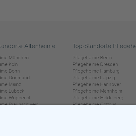
tandorte Altenheime
Top-Standorte Pflegeh
eime München
Pflegeheime Berlin
ime Köln
Pflegeheime Dresden
eime Bonn
Pflegeheime Hamburg
eime Dortmund
Pflegeheime Leipzig
eime Mainz
Pflegeheime Hannover
eime Lübeck
Pflegeheime Mannheim
ime Wuppertal
Pflegeheime Heidelberg
eime Braunschweig
Pflegeheime Cottbus
eime Oldenburg
Pflegeheime Göttingen
ime Heilbronn
Pflegeheime Kassel