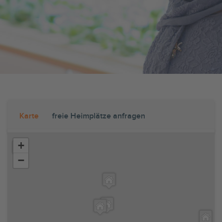
Karte
freie Heimplätze anfragen
+
−