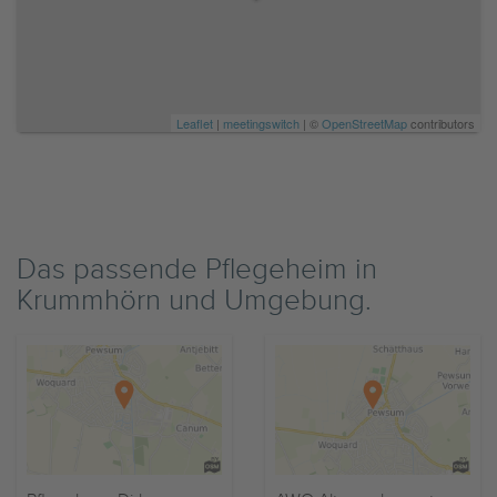
Leaflet
|
meetingswitch
| ©
OpenStreetMap
contributors
Das passende Pflegeheim in
Krummhörn und Umgebung.