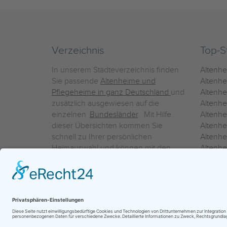
Verzeichnis
Top-S
In unserem Städteverzeichnis finden
Altenh
Sie passende
Altenheime und
Altenhe
Pflegeheime in ganz Deutschland
und
Altenh
zusätzlich ausgewiesen auf die
Altenh
einzelnen
Bundesländer
. Mit Hilfe
Altenh
dieser Übersichten kommen Sie
Altenh
schnell zu Ihrer persönlichen
Altenhe
Heimauswahl und können mit den
Altenh
Detailinformationen über die
Altenh
einzelnen Häuser Leistungsvergleiche
Altenhe
vornehmen.