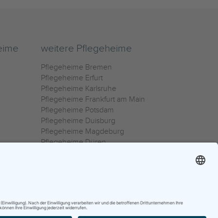
eime
weitere Pflegeheime
Pflegeheime Bremen
Pflegeheime Erfurt
Pflegeheime Karlsruhe
Pflegeheime Frankfurt am Main
Pflegeheime Potsdam
Pflegeheime Duisburg
Pflegeheime Magdeburg
Pflegeheime Düren
Pflegeheime Ulm
Pflegeheime Osnabrück