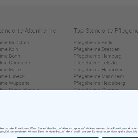
tandorte Altenheime
Top-Standorte Pflegeh
eime München
Pflegeheime Berlin
ime Köln
Pflegeheime Dresden
eime Bonn
Pflegeheime Hamburg
eime Dortmund
Pflegeheime Leipzig
eime Mainz
Pflegeheime Hannover
eime Lübeck
Pflegeheime Mannheim
ime Wuppertal
Pflegeheime Heidelberg
eime Braunschweig
Pflegeheime Cottbus
eime Oldenburg
Pflegeheime Göttingen
ime Heilbronn
Pflegeheime Kassel