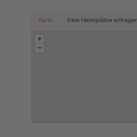
Karte
freie Heimplätze anfrage
+
−