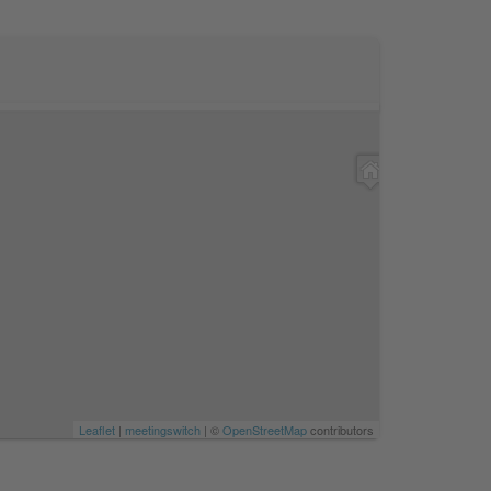
Leaflet
|
meetingswitch
| ©
OpenStreetMap
contributors