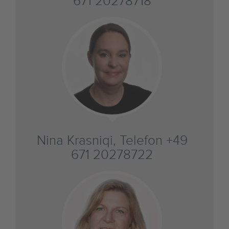
671 20278718
Nina Krasniqi, Telefon +49
671 20278722