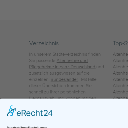
Verzeichnis
Top-S
In unserem Städteverzeichnis finden
Altenh
Sie passende
Altenheime und
Altenhe
Pflegeheime in ganz Deutschland
und
Altenh
zusätzlich ausgewiesen auf die
Altenh
einzelnen
Bundesländer
. Mit Hilfe
Altenh
dieser Übersichten kommen Sie
Altenh
schnell zu Ihrer persönlichen
Altenhe
Heimauswahl und können mit den
Altenh
Detailinformationen über die
Altenh
einzelnen Häuser Leistungsvergleiche
Altenhe
vornehmen.