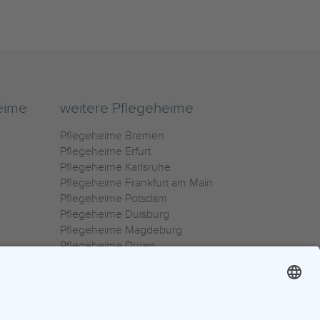
eime
weitere Pflegeheime
Pflegeheime Bremen
Pflegeheime Erfurt
Pflegeheime Karlsruhe
Pflegeheime Frankfurt am Main
Pflegeheime Potsdam
Pflegeheime Duisburg
Pflegeheime Magdeburg
Pflegeheime Düren
Pflegeheime Ulm
Pflegeheime Osnabrück