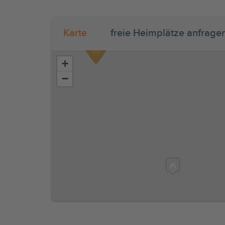
Karte
freie Heimplätze anfrage
+
−