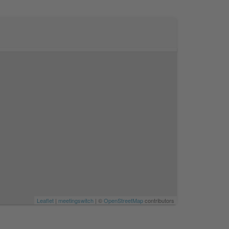
Leaflet
|
meetingswitch
| ©
OpenStreetMap
contributors