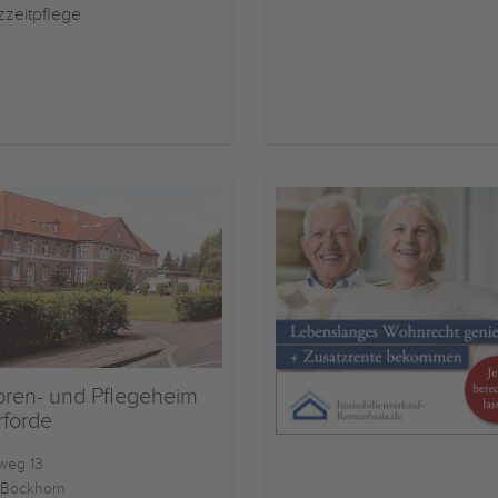
zzeitpflege
oren- und Pflegeheim
rforde
weg 13
Bockhorn