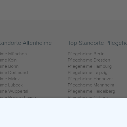
tandorte Altenheime
Top-Standorte Pflegeh
eime München
Pflegeheime Berlin
ime Köln
Pflegeheime Dresden
eime Bonn
Pflegeheime Hamburg
eime Dortmund
Pflegeheime Leipzig
eime Mainz
Pflegeheime Hannover
eime Lübeck
Pflegeheime Mannheim
ime Wuppertal
Pflegeheime Heidelberg
eime Braunschweig
Pflegeheime Cottbus
eime Oldenburg
Pflegeheime Göttingen
ime Heilbronn
Pflegeheime Kassel