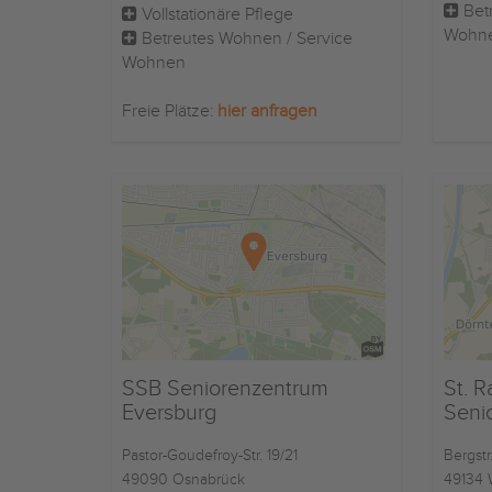
Betr
Vollstationäre Pflege
Wohn
Betreutes Wohnen / Service
Wohnen
Freie Plätze:
hier anfragen
SSB Seniorenzentrum
St. R
Eversburg
Seni
Pastor-Goudefroy-Str. 19/21
Bergstr
49090 Osnabrück
49134 