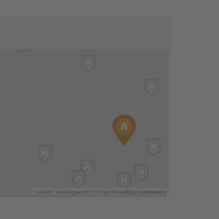
Leaflet
|
meetingswitch
| ©
OpenStreetMap
contributors