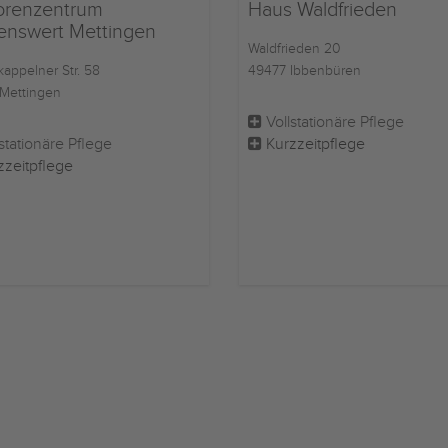
orenzentrum
Haus Waldfrieden
benswert Mettingen
Waldfrieden 20
appelner Str. 58
49477 Ibbenbüren
Mettingen
Vollstationäre Pflege
stationäre Pflege
Kurzzeitpflege
zzeitpflege