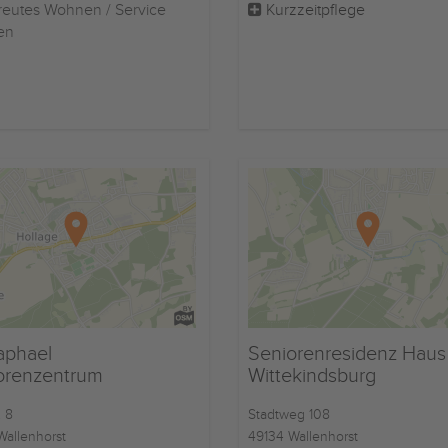
eutes Wohnen / Service
Kurzzeitpflege
en
aphael
Seniorenresidenz Haus
orenzentrum
Wittekindsburg
. 8
Stadtweg 108
Wallenhorst
49134 Wallenhorst