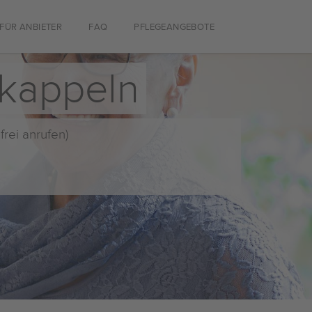
FÜR ANBIETER
FAQ
PFLEGEANGEBOTE
rkappeln
frei anrufen)