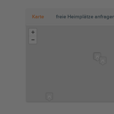
Karte
freie Heimplätze anfrage
+
−