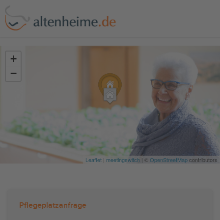
?>
+
−
Leaflet
|
meetingswitch
| ©
OpenStreetMap
contributors
Pflegeplatzanfrage