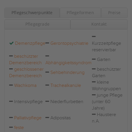
Pflegeschwerpunkte
Pflegeformen
Preise
Pflegegrade
Kontakt
Demenzpflege
Gerontopsychiatrie
Kurzzeitpflege
reservierbar
beschützter
Garten
Demenzbereich
Abhängigkeitssyndrom
geschlossener
beschützter
Sehbehinderung
Demenzbereich
Garten
kleine
Wachkoma
Trachealkanüle
Wohngruppen
junge Pflege
Intensivpflege
Niederflurbetten
(unter 60
Jahre)
Haustiere
Palliativpflege
Adipositas
n.A.
feste