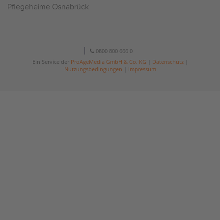
Pflegeheime Osnabrück
0800 800 666 0
Ein Service der
ProAgeMedia GmbH & Co. KG
|
Datenschutz
|
Nutzungsbedingungen
|
Impressum