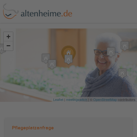
?>
+
−
Leaflet
|
meetingswitch
| ©
OpenStreetMap
contributors
Pflegeplatzanfrage