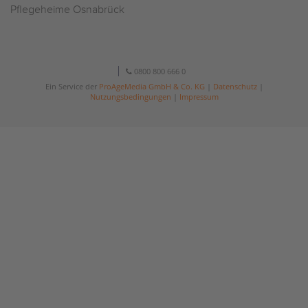
Pflegeheime Osnabrück
0800 800 666 0
Ein Service der
ProAgeMedia GmbH & Co. KG
|
Datenschutz
|
Nutzungsbedingungen
|
Impressum