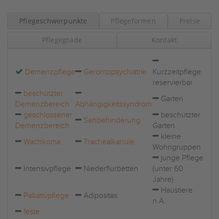
Pflegeschwerpunkte
Pflegeformen
Preise
Pflegegrade
Kontakt
Demenzpflege
Gerontopsychiatrie
Kurzzeitpflege
reservierbar
beschützter
Garten
Demenzbereich
Abhängigkeitssyndrom
geschlossener
beschützter
Sehbehinderung
Demenzbereich
Garten
kleine
Wachkoma
Trachealkanüle
Wohngruppen
junge Pflege
Intensivpflege
Niederflurbetten
(unter 60
Jahre)
Haustiere
Palliativpflege
Adipositas
n.A.
feste