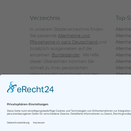
Verzeichnis
Top-S
In unserem Städteverzeichnis finden
Altenh
Sie passende
Altenheime und
Altenhe
Pflegeheime in ganz Deutschland
und
Altenh
zusätzlich ausgewiesen auf die
Altenh
einzelnen
Bundesländer
. Mit Hilfe
Altenh
dieser Übersichten kommen Sie
Altenh
schnell zu Ihrer persönlichen
Altenhe
Heimauswahl und können mit den
Altenh
Detailinformationen über die
Altenh
einzelnen Häuser Leistungsvergleiche
Altenhe
vornehmen.
Ein Service der
ProAgeMedia GmbH & Co. KG
|
Datenschutz
|
Nutz