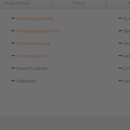
Pflegeformen
Preise
P
Gerontopsychiatrie
Kur
Abhängigkeitssyndrom
Gar
Sehbehinderung
bes
Trachealkanüle
kle
Niederflurbetten
jun
Adipositas
Hau