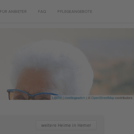
FÜR ANBIETER
FAQ
PFLEGEANGEBOTE
Leaflet
|
meetingswitch
| ©
OpenStreetMap
contributors
weitere Heime in Hemer