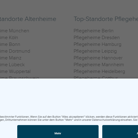
tandorte Altenheime
Top-Standorte Pflegeh
eime München
Pflegeheime Berlin
ime Köln
Pflegeheime Dresden
eime Bonn
Pflegeheime Hamburg
eime Dortmund
Pflegeheime Leipzig
eime Mainz
Pflegeheime Hannover
eime Lübeck
Pflegeheime Mannheim
ime Wuppertal
Pflegeheime Heidelberg
eime Braunschweig
Pflegeheime Cottbus
eime Oldenburg
Pflegeheime Göttingen
ime Heilbronn
Pflegeheime Kassel
ungsbedingungen
|
Impressum