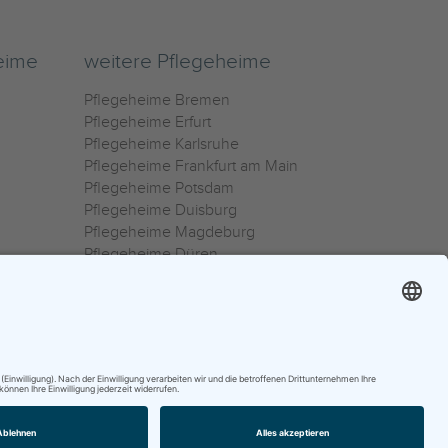
eime
weitere Pflegeheime
Pflegeheime Bremen
Pflegeheime Erfurt
Pflegeheime Karlsruhe
Pflegeheime Frankfurt am Main
Pflegeheime Potsdam
Pflegeheime Duisburg
Pflegeheime Magdeburg
Pflegeheime Düren
Pflegeheime Ulm
Pflegeheime Osnabrück
0800 800 666 0