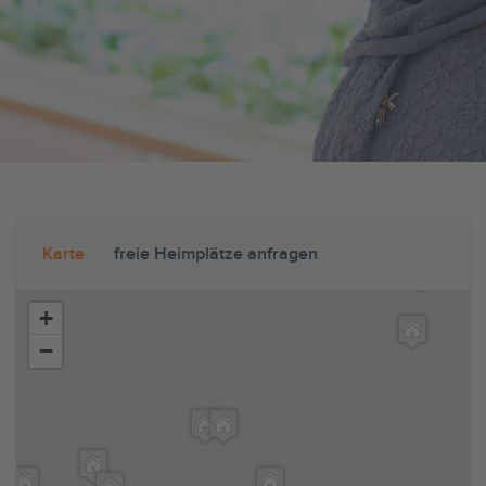
Karte
freie Heimplätze anfragen
+
−