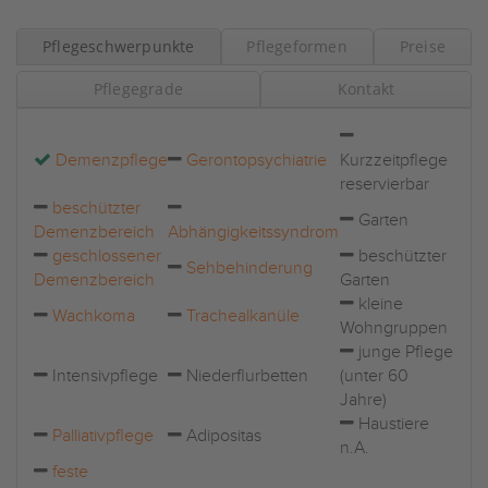
Pflegeschwerpunkte
Pflegeformen
Preise
Pflegegrade
Kontakt
Demenzpflege
Gerontopsychiatrie
Kurzzeitpflege
reservierbar
beschützter
Garten
Demenzbereich
Abhängigkeitssyndrom
geschlossener
beschützter
Sehbehinderung
Demenzbereich
Garten
kleine
Wachkoma
Trachealkanüle
Wohngruppen
junge Pflege
Intensivpflege
Niederflurbetten
(unter 60
Jahre)
Haustiere
Palliativpflege
Adipositas
n.A.
feste