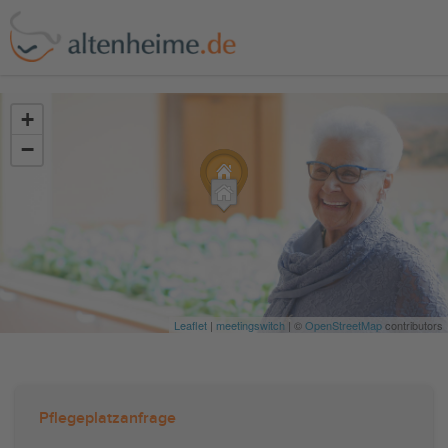
?>
+
−
Leaflet
|
meetingswitch
| ©
OpenStreetMap
contributors
Pflegeplatzanfrage