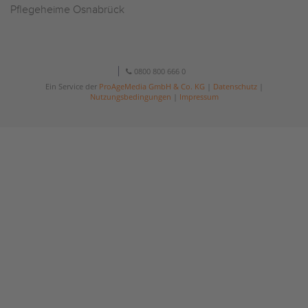
Pflegeheime Osnabrück
0800 800 666 0
Ein Service der
ProAgeMedia GmbH & Co. KG
|
Datenschutz
|
Nutzungsbedingungen
|
Impressum