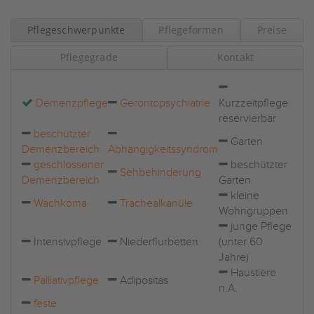
Pflegeschwerpunkte
Pflegeformen
Preise
Pflegegrade
Kontakt
Demenzpflege
Gerontopsychiatrie
Kurzzeitpflege
reservierbar
beschützter
Garten
Demenzbereich
Abhängigkeitssyndrom
geschlossener
beschützter
Sehbehinderung
Demenzbereich
Garten
kleine
Wachkoma
Trachealkanüle
Wohngruppen
junge Pflege
Intensivpflege
Niederflurbetten
(unter 60
Jahre)
Haustiere
Palliativpflege
Adipositas
n.A.
feste