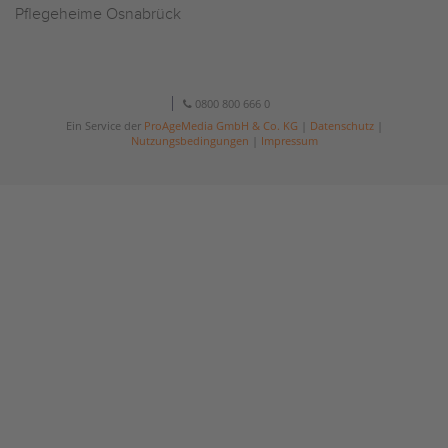
Pflegeheime Osnabrück
0800 800 666 0
Ein Service der
ProAgeMedia GmbH & Co. KG
|
Datenschutz
|
Nutzungsbedingungen
|
Impressum