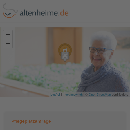
?>
+
−
Leaflet
|
meetingswitch
| ©
OpenStreetMap
contributors
Pflegeplatzanfrage