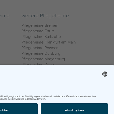
eime
weitere Pflegeheime
Pflegeheime Bremen
Pflegeheime Erfurt
Pflegeheime Karlsruhe
Pflegeheime Frankfurt am Main
Pflegeheime Potsdam
Pflegeheime Duisburg
Pflegeheime Magdeburg
Pflegeheime Düren
Pflegeheime Ulm
Pflegeheime Osnabrück
0800 800 666 0