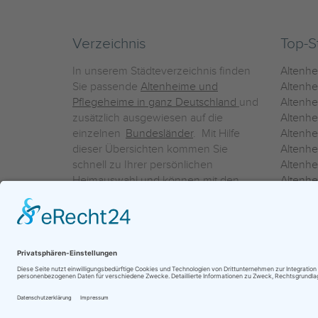
Verzeichnis
Top-S
In unserem Städteverzeichnis finden
Altenh
Sie passende
Altenheime und
Altenhe
Pflegeheime in ganz Deutschland
und
Altenh
zusätzlich ausgewiesen auf die
Altenh
einzelnen
Bundesländer
. Mit Hilfe
Altenh
dieser Übersichten kommen Sie
Altenh
schnell zu Ihrer persönlichen
Altenhe
Heimauswahl und können mit den
Altenh
Detailinformationen über die
Altenh
einzelnen Häuser Leistungsvergleiche
Altenhe
vornehmen.
Ein Service der
ProAgeMedia GmbH & Co. KG
|
Datenschutz
|
Nutz