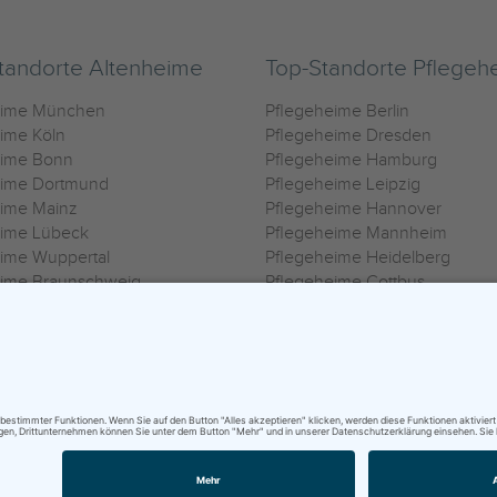
tandorte Altenheime
Top-Standorte Pflegeh
eime München
Pflegeheime Berlin
ime Köln
Pflegeheime Dresden
eime Bonn
Pflegeheime Hamburg
eime Dortmund
Pflegeheime Leipzig
eime Mainz
Pflegeheime Hannover
eime Lübeck
Pflegeheime Mannheim
ime Wuppertal
Pflegeheime Heidelberg
eime Braunschweig
Pflegeheime Cottbus
eime Oldenburg
Pflegeheime Göttingen
ime Heilbronn
Pflegeheime Kassel
ungsbedingungen
|
Impressum