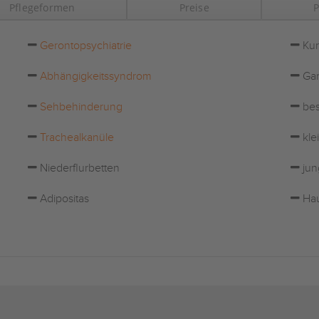
Pflegeformen
Preise
P
Gerontopsychiatrie
Kur
Abhängigkeitssyndrom
Gar
Sehbehinderung
bes
Trachealkanüle
kle
Niederflurbetten
jun
Adipositas
Hau