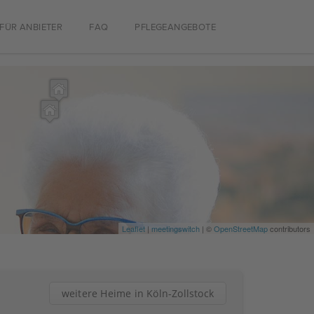
FÜR ANBIETER
FAQ
PFLEGEANGEBOTE
Leaflet
|
meetingswitch
| ©
OpenStreetMap
contributors
weitere Heime in Köln-Zollstock