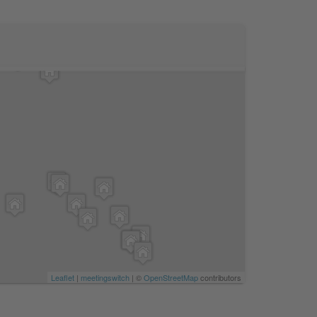
Leaflet
|
meetingswitch
| ©
OpenStreetMap
contributors