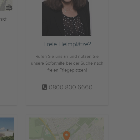
nst
Freie Heimplätze?
Rufen Sie uns an und nutzen Sie
unsere Soforthilfe bei der Suche nach
freien Pflegeplätzen!
0800 800 6660