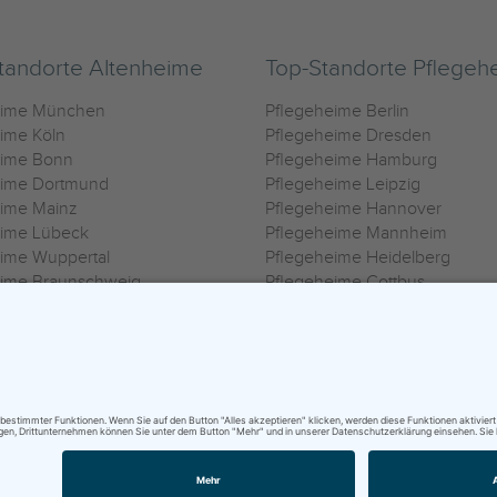
tandorte Altenheime
Top-Standorte Pflegeh
eime München
Pflegeheime Berlin
ime Köln
Pflegeheime Dresden
eime Bonn
Pflegeheime Hamburg
eime Dortmund
Pflegeheime Leipzig
eime Mainz
Pflegeheime Hannover
eime Lübeck
Pflegeheime Mannheim
ime Wuppertal
Pflegeheime Heidelberg
eime Braunschweig
Pflegeheime Cottbus
eime Oldenburg
Pflegeheime Göttingen
ime Heilbronn
Pflegeheime Kassel
ungsbedingungen
|
Impressum