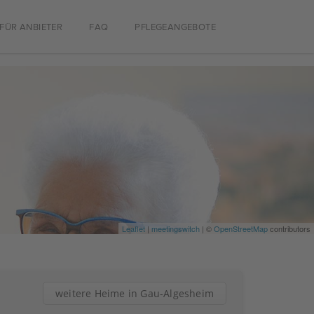
FÜR ANBIETER
FAQ
PFLEGEANGEBOTE
Leaflet
|
meetingswitch
| ©
OpenStreetMap
contributors
weitere Heime in Gau-Algesheim