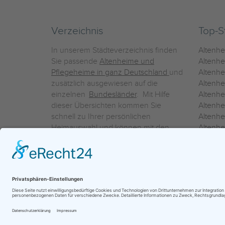
Verzeichnis
Top-S
In unserem Städteverzeichnis finden
Altenh
Sie passende
Altenheime und
Altenhe
Pflegeheime in ganz Deutschland
und
Altenh
zusätzlich ausgewiesen auf die
Altenh
einzelnen
Bundesländer
. Mit Hilfe
Altenh
dieser Übersichten kommen Sie
Altenh
schnell zu Ihrer persönlichen
Altenhe
Heimauswahl und können mit den
Altenh
Detailinformationen über die
Altenh
einzelnen Häuser Leistungsvergleiche
Altenhe
vornehmen.
Ein Service der
ProAgeMedia GmbH & Co. KG
|
Datenschutz
|
Nutz