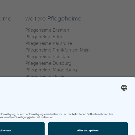
eime
weitere Pflegeheime
Pflegeheime Bremen
Pflegeheime Erfurt
Pflegeheime Karlsruhe
Pflegeheime Frankfurt am Main
Pflegeheime Potsdam
Pflegeheime Duisburg
Pflegeheime Magdeburg
Pflegeheime Düren
Pflegeheime Ulm
Pflegeheime Osnabrück
0800 800 666 0