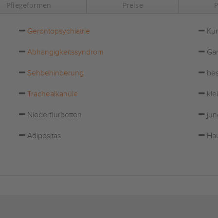
Pflegeformen
Preise
P
Gerontopsychiatrie
Kur
Abhängigkeitssyndrom
Gar
Sehbehinderung
bes
Trachealkanüle
kle
Niederflurbetten
jun
Adipositas
Hau