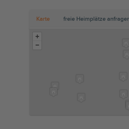
Karte
freie Heimplätze anfrage
+
−