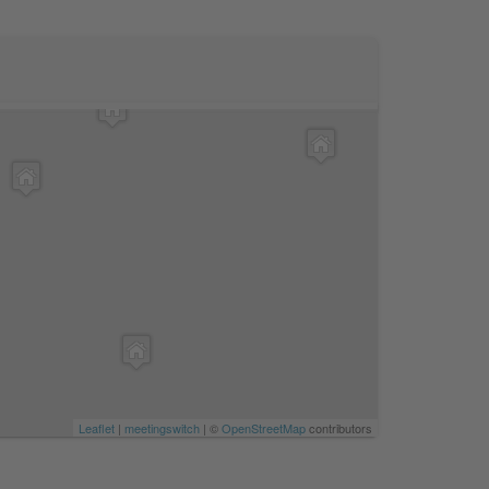
Leaflet
|
meetingswitch
| ©
OpenStreetMap
contributors