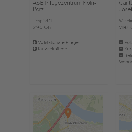
ASB Pflegezentrum Köln-
Carit
Porz
Josef
Lichpfad 11
Wilhelm
51145 Köln
51147 K
Vollstationäre Pflege
Voll
Kurzzeitpflege
Kur
Betr
Wohn