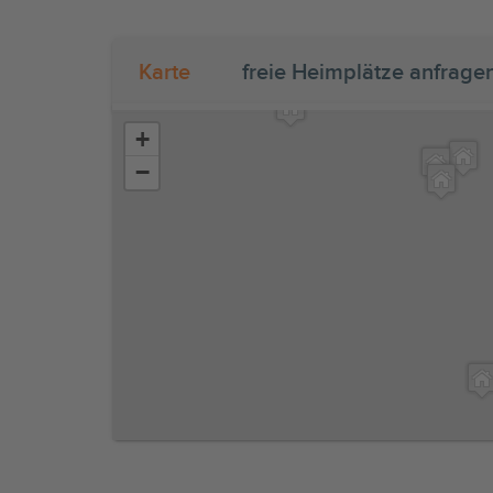
Karte
freie Heimplätze anfrage
+
−