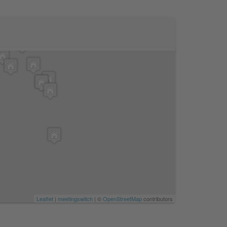
Leaflet
|
meetingswitch
| ©
OpenStreetMap
contributors