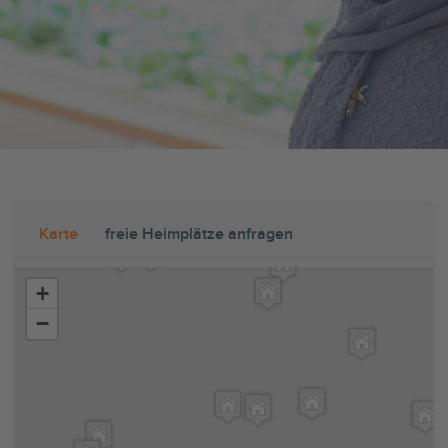
Karte
freie Heimplätze anfragen
+
−