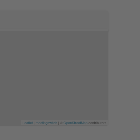
Leaflet
|
meetingswitch
| ©
OpenStreetMap
contributors