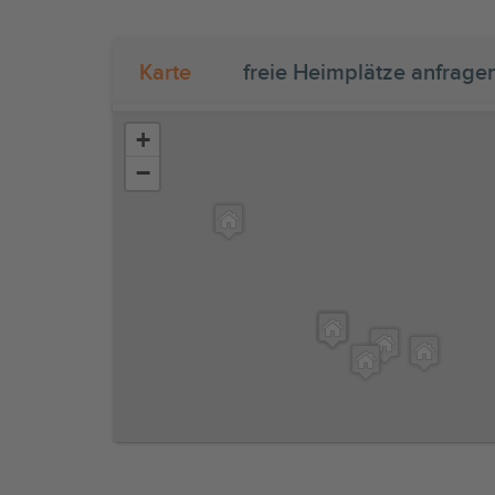
Karte
freie Heimplätze anfrage
+
−