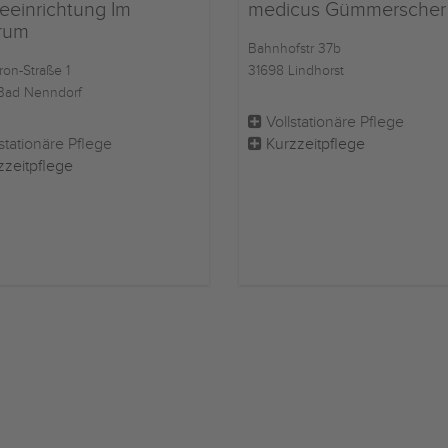
eeinrichtung Im
medicus Gümmerscher
rum
Bahnhofstr 37b
ron-Straße 1
31698 Lindhorst
Bad Nenndorf
Vollstationäre Pflege
stationäre Pflege
Kurzzeitpflege
zzeitpflege