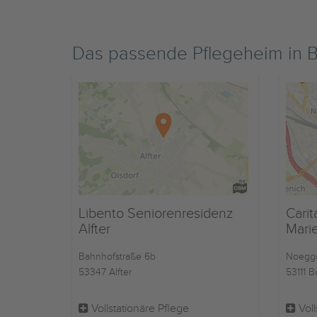
Das passende Pflegeheim in
Libento Seniorenresidenz
Carit
Alfter
Mari
Bahnhofstraße 6b
Noegger
53347 Alfter
53111 
Vollstationäre Pflege
Voll