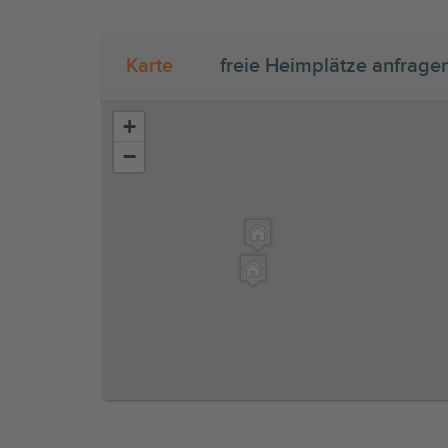
Karte
freie Heimplätze anfrage
+
−