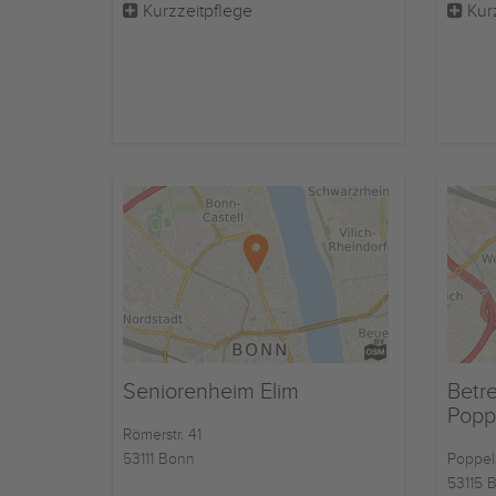
Kurzzeitpflege
Kur
Seniorenheim Elim
Betr
Poppe
Römerstr. 41
53111 Bonn
Poppel
53115 