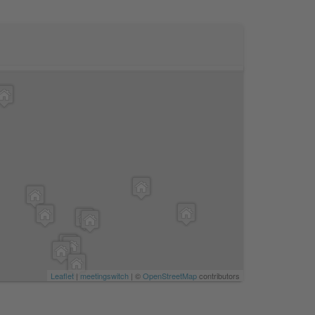
Leaflet
|
meetingswitch
| ©
OpenStreetMap
contributors