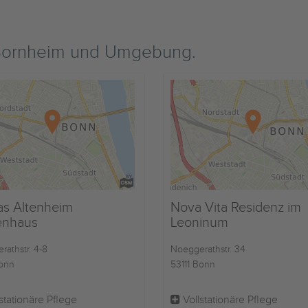
 Bornheim und Umgebung.
as Altenheim
Nova Vita Residenz im
enhaus
Leoninum
athstr. 4-8
Noeggerathstr. 34
Bonn
53111 Bonn
stationäre Pflege
Vollstationäre Pflege