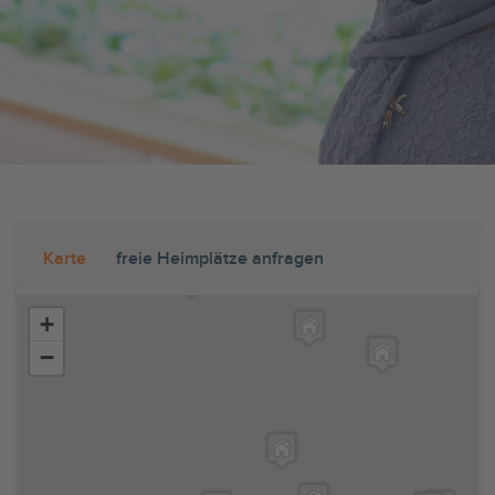
Karte
freie Heimplätze anfragen
+
−