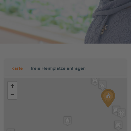
Karte
freie Heimplätze anfragen
+
−