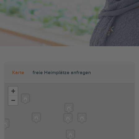
Karte
freie Heimplätze anfragen
+
−