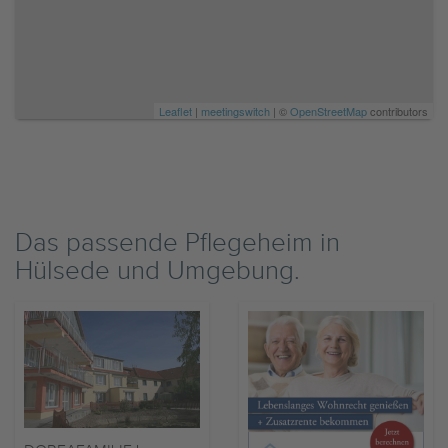
Leaflet
|
meetingswitch
| ©
OpenStreetMap
contributors
Das passende Pflegeheim in
Hülsede und Umgebung.