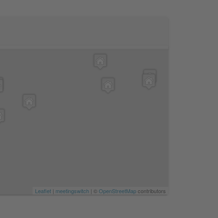
Leaflet
|
meetingswitch
| ©
OpenStreetMap
contributors