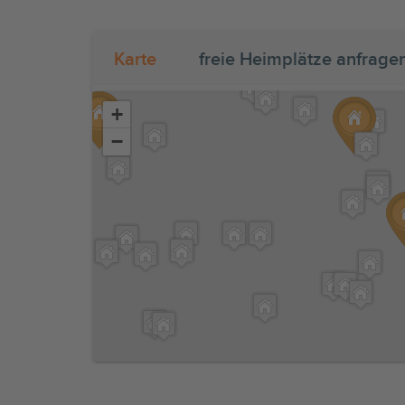
Karte
freie Heimplätze anfrage
+
−